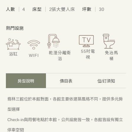
人數
4
床型
2張大雙人床
坪數
30
熱門設施
55吋電
乾溼分離衛
免治馬
浴缸
WIFI
視
浴
桶
房型說明
價目表
住/訂須知
翡秝三館位於本館對面，各館主要依建築風格不同，提供多元房
型選擇
Check-in與用餐地點於本館，公共設施皆一致，各館皆設有獨立
停車空間