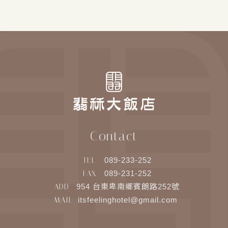
Contact
TEL
089-233-252
FAX
089-231-252
ADD
954 台東卑南鄉賓朗路252號
MAIL
itsfeelinghotel@gmail.com