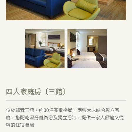
四人家庭房〔三館〕
位於翡秝三館，約30坪寬敞格局，兩張大床結合獨立客
廳，搭配乾濕分離衛浴及獨立浴缸，提供一家人舒適又從
容的住宿體驗