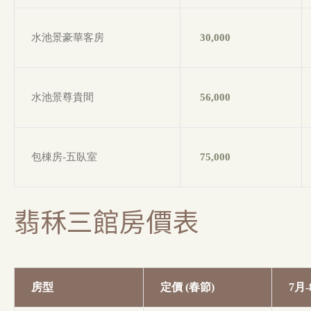
水池景豪華客房
30,000
水池景尊貴間
56,000
包棟房-五臥室
75,000
翡秝三館房價表
房型
定價 (春節)
7月-